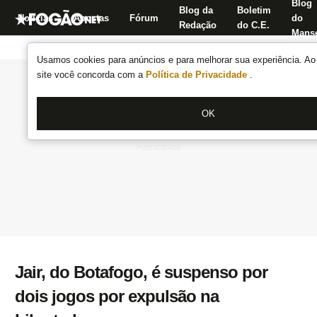
Blog
Blog da
Boletim
Notícias
Apostas
Fórum
do
Redação
do C.E.
Manse
Usamos cookies para anúncios e para melhorar sua experiência. Ao 
site você concorda com a
Política de Privacidade
.
OK
Jair, do Botafogo, é suspenso por
dois jogos por expulsão na