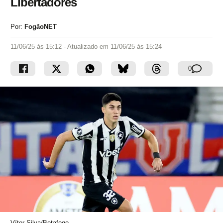
Libertadores
Por:
FogãoNET
11/06/25 às 15:12
- Atualizado em
11/06/25 às 15:24
0
Vítor Silva/Botafogo