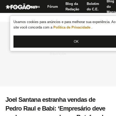
Blog
Blog da
Boletim
Notícias
Apostas
Fórum
do
Redação
do C.E.
Manse
Usamos cookies para anúncios e para melhorar sua experiência. Ao 
site você concorda com a
Política de Privacidade
.
OK
Joel Santana estranha vendas de
Pedro Raul e Babi: ‘Empresário deve