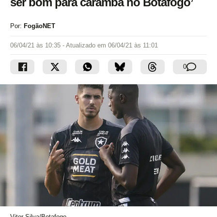
ser bom para caramba no Botafogo’
Por:
FogãoNET
06/04/21 às 10:35
- Atualizado em
06/04/21 às 11:01
0
Vitor Silva/Botafogo