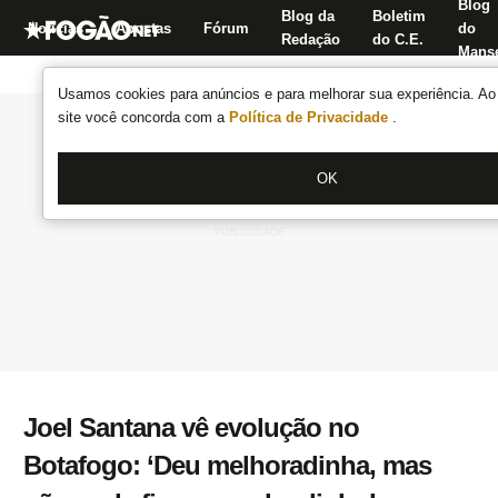
Blog
Blog da
Boletim
Notícias
Apostas
Fórum
do
Redação
do C.E.
Manse
Usamos cookies para anúncios e para melhorar sua experiência. Ao 
site você concorda com a
Política de Privacidade
.
OK
Joel Santana vê evolução no
Botafogo: ‘Deu melhoradinha, mas