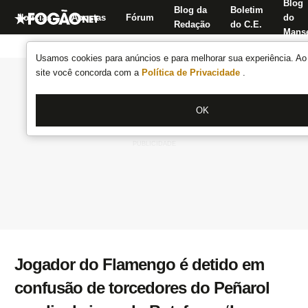
Blog
Blog da
Boletim
Notícias
Apostas
Fórum
do
Redação
do C.E.
Manse
Usamos cookies para anúncios e para melhorar sua experiência. Ao 
site você concorda com a
Política de Privacidade
.
OK
Jogador do Flamengo é detido em
confusão de torcedores do Peñarol