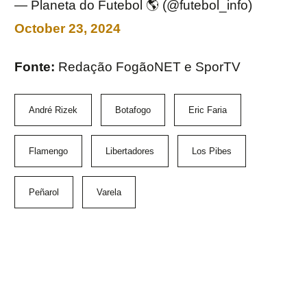
— Planeta do Futebol 🌎 (@futebol_info)
October 23, 2024
Fonte:
Redação FogãoNET e SporTV
André Rizek
Botafogo
Eric Faria
Flamengo
Libertadores
Los Pibes
Peñarol
Varela