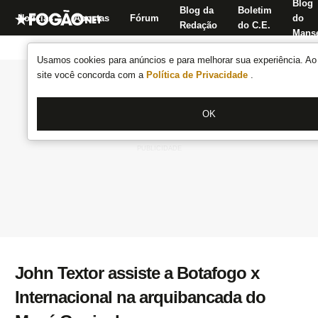
Blog
Blog da
Boletim
Notícias
Apostas
Fórum
do
Redação
do C.E.
Manse
Usamos cookies para anúncios e para melhorar sua experiência. Ao 
site você concorda com a
Política de Privacidade
.
OK
John Textor assiste a Botafogo x
Internacional na arquibancada do