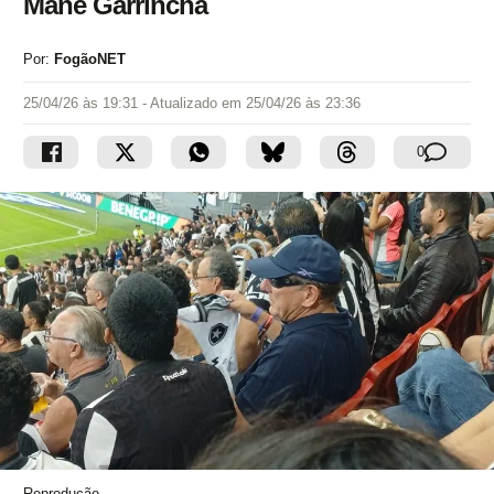
Mané Garrincha
Por:
FogãoNET
25/04/26 às 19:31
- Atualizado em
25/04/26 às 23:36
0
Reprodução