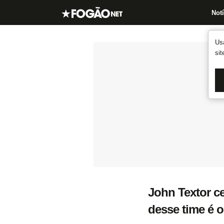
Notí
Us
si
John Textor ce
desse time é o