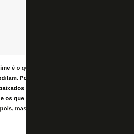
time é o que todos pensam ser a sua fraqueza: el
editam. Por conta do que aconteceu ano passado
aixados esse ano, foi muito difícil. Os meninos 
e os que chegaram, eles sempre acreditam. Nã
pois, mas eles acreditam que eles são capazes, 