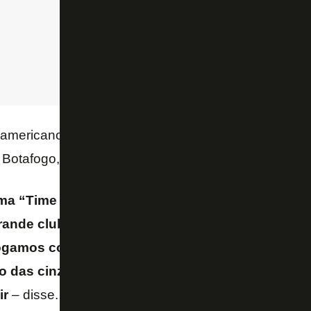
-americano falou ainda sobre o filme que está sendo 
 Botafogo, que também lidera o
Campeonato Brasil
ma “Time To Set Fire”, já estamos produzindo e 
rande clube que ganhava tudo e teve que ressurg
ogamos contra o Palmeiras na Libertadores, no n
do das cinzas, é como todos nós nos sentimos. V
ir
– disse.