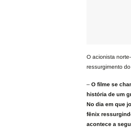
O acionista norte
ressurgimento do
–
O filme se cha
história de um g
No dia em que j
fênix ressurgin
acontece a segu