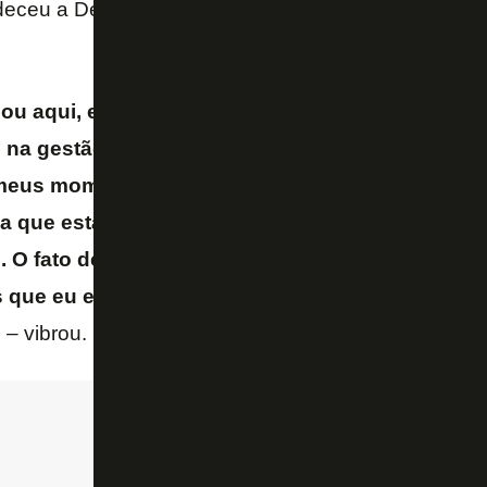
eceu a Deus por ter escolhido o Botafogo para invest
 aqui, eu vim para ser parte do Brasil. Eu queri
na gestão, mudar o futebol brasileiro e trazer i
 meus momentos de choro no jogo contra o Fortal
a que estava aqui para mostrar isso ao mundo e 
 O fato de ter caído no clube mais tradicional e g
 que eu estava procurando, só Deus poderia ter 
z
– vibrou.