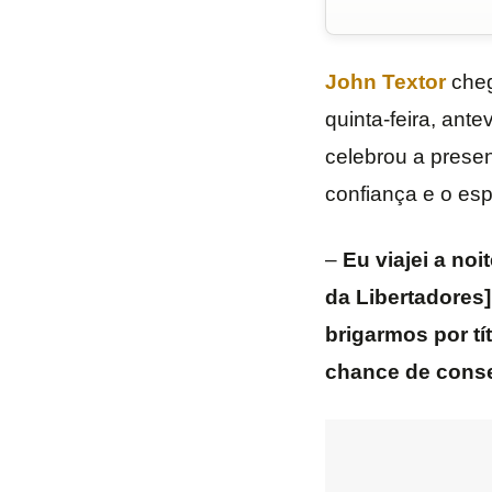
John Textor
cheg
quinta-feira, ante
celebrou a prese
confiança e o esp
–
Eu viajei a noi
da Libertadores
brigarmos por t
chance de conseg