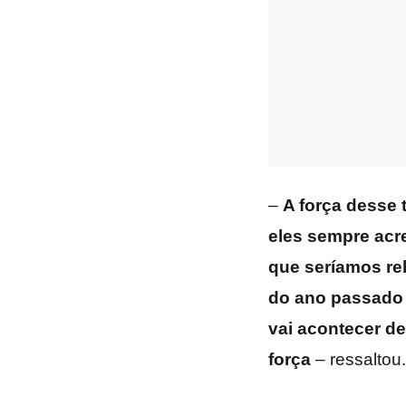
–
A força desse 
eles sempre acr
que seríamos reb
do ano passado 
vai acontecer de
força
– ressaltou.