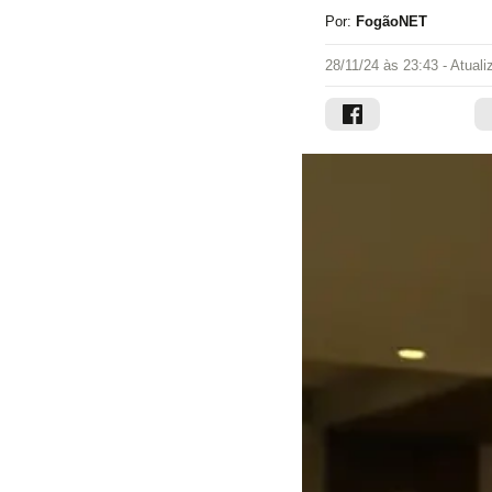
Por:
FogãoNET
28/11/24 às 23:43
- Atual