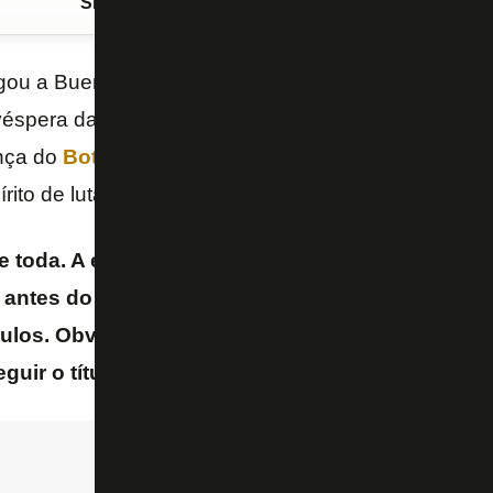
Siga o FogãoNET
no Google Discover
ou a Buenos Aires e foi para a galera em Puerto M
véspera da final da
Libertadores-2024
. O empresári
nça do
Botafogo
em um momento tão especial e res
írito de luta de seus jogadores.
te toda. A energia da torcida é maravilhosa. Estam
] antes do que pensávamos, dissemos que seriam
ítulos. Obviamente nos sentimos abençoados por
uir o título antes disso
– disse John Textor à “
ES