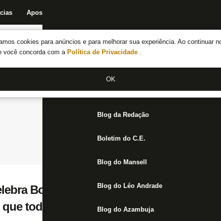
cias
Apostas
Fórum
Blog da Redação
Boletim do C.E.
Fechar menu principal
amos cookies para anúncios e para melhorar sua experiência. Ao continuar n
Notícias do Botafogo
te você concorda com a
Política de Privacidade
.
Fórum
OK
Jogos
Blog da Redação
Boletim do C.E.
Blog do Mansell
Blog do Léo Andrade
lebra Botafogo na final da Libertadores e a
 que todos pensam ser a sua fraqueza. Ele
Blog do Azambuja