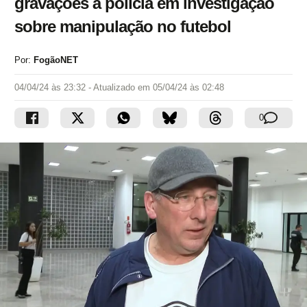
gravações à polícia em investigação
sobre manipulação no futebol
Por:
FogãoNET
04/04/24 às 23:32
- Atualizado em
05/04/24 às 02:48
0