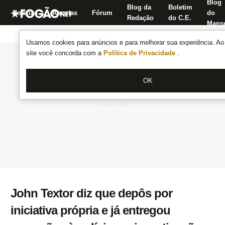
Blog
Blog da
Boletim
Notícias
Apostas
Fórum
do
Redação
do C.E.
Manse
Usamos cookies para anúncios e para melhorar sua experiência. Ao 
site você concorda com a
Política de Privacidade
.
OK
John Textor diz que depôs por
iniciativa própria e já entregou