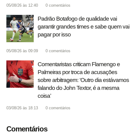
05/08/26 às 12:40
0
comentários
Padrão Botafogo de qualidade vai
garantir grandes times e sabe quem vai
pagar por isso
05/08/26 às 09:09
0
comentários
Comentaristas criticam Flamengo e
Palmeiras por troca de acusações
sobre arbitragem: ‘Outro dia estávamos
falando do John Textor, é a mesma
coisa’
03/08/26 às 18:13
0
comentários
Comentários