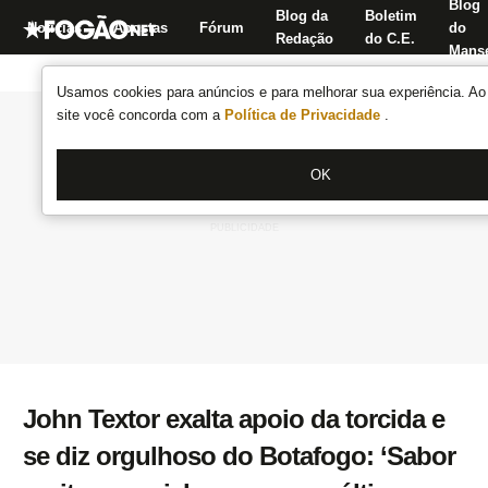
Blog
Blog da
Boletim
Notícias
Apostas
Fórum
do
Redação
do C.E.
Manse
Usamos cookies para anúncios e para melhorar sua experiência. Ao 
site você concorda com a
Política de Privacidade
.
OK
John Textor exalta apoio da torcida e
se diz orgulhoso do Botafogo: ‘Sabor