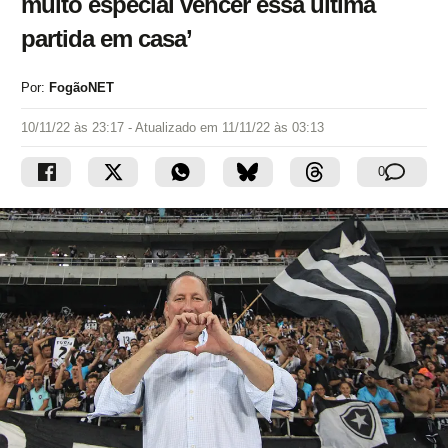
muito especial vencer essa última
partida em casa’
Por:
FogãoNET
10/11/22 às 23:17
- Atualizado em
11/11/22 às 03:13
0