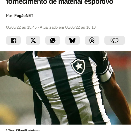
fornecimento de material esportivo
Por:
FogãoNET
06/05/22 às 15:45
- Atualizado em
06/05/22 às 16:13
0
Vítor Silva/Botafogo