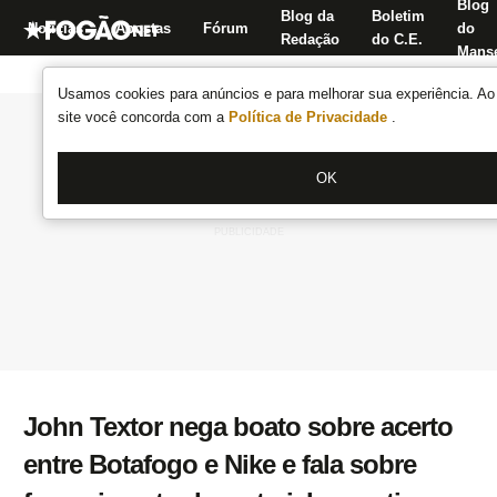
Blog
Blog da
Boletim
Notícias
Apostas
Fórum
do
Redação
do C.E.
Manse
Usamos cookies para anúncios e para melhorar sua experiência. Ao 
site você concorda com a
Política de Privacidade
.
OK
John Textor nega boato sobre acerto
entre Botafogo e Nike e fala sobre