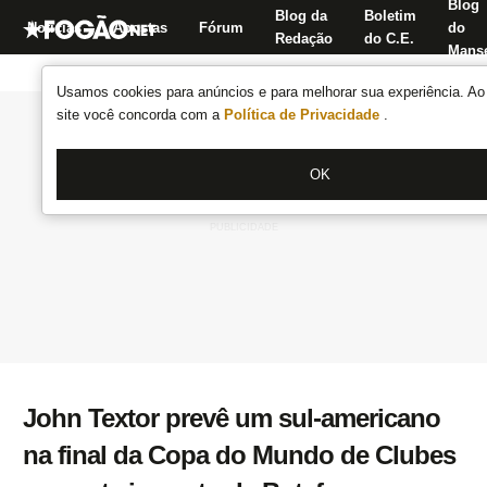
Blog
Blog da
Boletim
Notícias
Apostas
Fórum
do
Redação
do C.E.
Manse
Usamos cookies para anúncios e para melhorar sua experiência. Ao 
site você concorda com a
Política de Privacidade
.
OK
John Textor prevê um sul-americano
na final da Copa do Mundo de Clubes