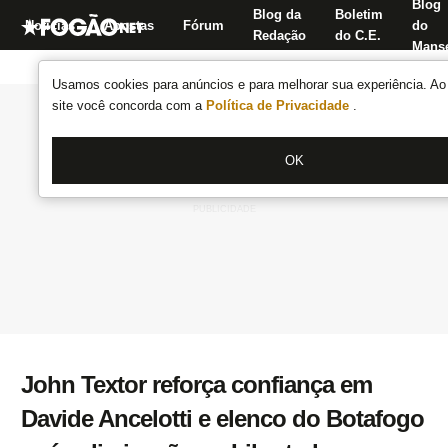
Blog
Blog da
Boletim
Notícias
Apostas
Fórum
do
Redação
do C.E.
Manse
Usamos cookies para anúncios e para melhorar sua experiência. Ao 
site você concorda com a
Política de Privacidade
.
OK
John Textor reforça confiança em
Davide Ancelotti e elenco do Botafogo