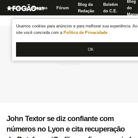
Blog
Blog da
Boletim
Notícias
Apostas
Fórum
do
Redação
do C.E.
Manse
Usamos cookies para anúncios e para melhorar sua experiência. Ao 
site você concorda com a
Política de Privacidade
.
OK
John Textor se diz confiante com
números no Lyon e cita recuperação