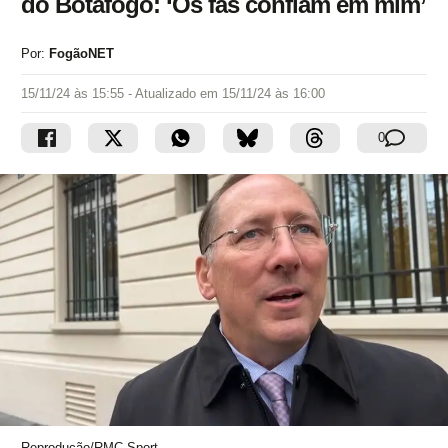
do Botafogo: ‘Os fãs confiam em mim’
Por:
FogãoNET
15/11/24 às 15:55
- Atualizado em
15/11/24 às 16:00
0
Reprodução/RMC Sport