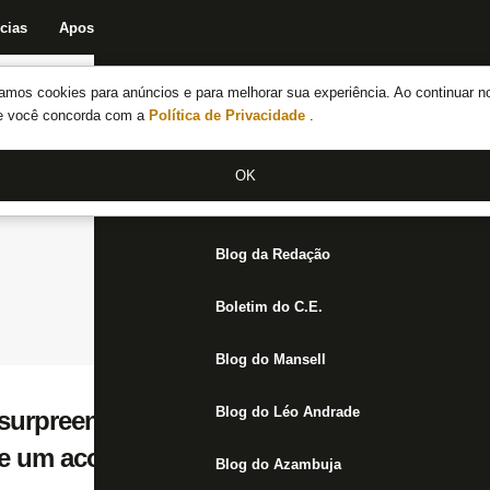
cias
Apostas
Fórum
Blog da Redação
Boletim do C.E.
Fechar menu principal
amos cookies para anúncios e para melhorar sua experiência. Ao continuar n
Notícias do Botafogo
te você concorda com a
Política de Privacidade
.
Fórum
OK
Jogos
Blog da Redação
Boletim do C.E.
Blog do Mansell
Blog do Léo Andrade
 surpreendido com críticas do Botafogo e 
um acordo prévio entre SAF e clube social
Blog do Azambuja