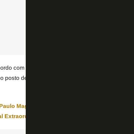
ordo com o portal, fontes ligadas a Textor creem qu
o posto de diretor “
rompeu um acordo prévio entre
Paulo Magalhães Lins
,
Eduardo Iglesias
assumiu
 Extraordinária, que teve voto apenas do Botafo