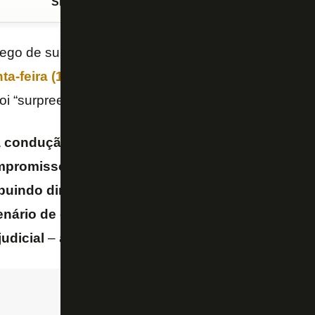
Siga o FogãoNET
no Google Discover
pego de surpresa com as críticas que recebeu do
Bo
ta-feira (14/5)
. A informação é do site “GE”, que di
oi “surpreendido” com o tom.
a condução adotada pela
Eagle Football
e por Joh
promisso com a estabilidade financeira e instit
buindo diretamente para o agravamento da crise 
enário de extrema fragilidade que tornou inevitáv
judicial
– afirmou a SAF, em nota.