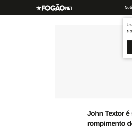
Notí
Us
si
John Textor é
rompimento de 