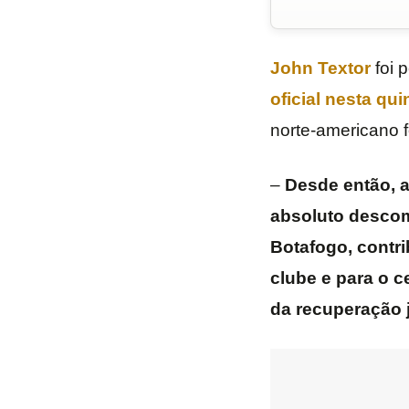
John Textor
foi 
oficial nesta quin
norte-americano f
–
Desde então, 
absoluto descom
Botafogo, contri
clube e para o c
da recuperação 