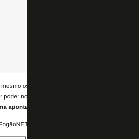
é mesmo os cargo e indicações no Conselho de Admi
 poder no clube, pelo menos por ora. Ainda segundo
ima aponta para o rompimento definitivo
“.
FogãoNET e GE