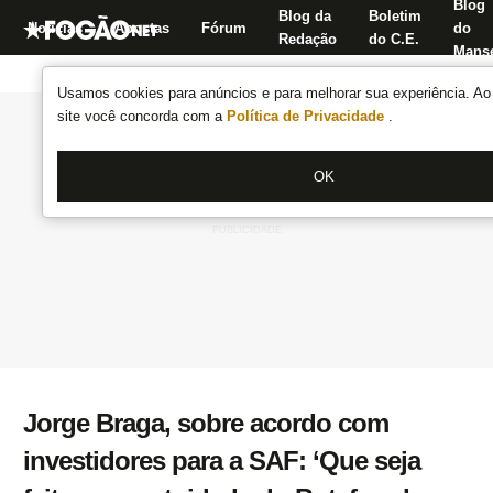
Blog
Blog da
Boletim
Notícias
Apostas
Fórum
do
Redação
do C.E.
Manse
Usamos cookies para anúncios e para melhorar sua experiência. Ao 
site você concorda com a
Política de Privacidade
.
OK
Jorge Braga, sobre acordo com
investidores para a SAF: ‘Que seja