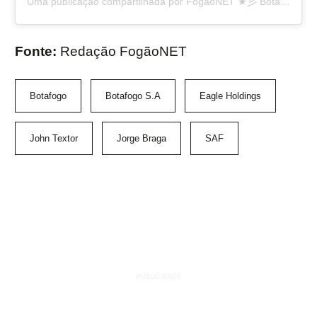
Uma publicação compartilhada por FogãoNET ★彡 Botafogo FR 👨🏽‍💻🔥 (@fogaonet)
Fonte:
Redação FogãoNET
Botafogo
Botafogo S.A
Eagle Holdings
John Textor
Jorge Braga
SAF