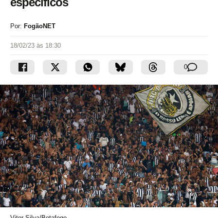
específicos
Por:
FogãoNET
18/02/23 às 18:30
0
Vitor Silva/Botafogo