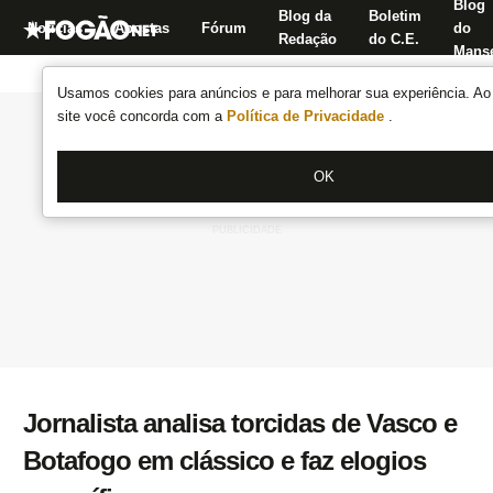
Blog
Blog da
Boletim
Notícias
Apostas
Fórum
do
Redação
do C.E.
Manse
Usamos cookies para anúncios e para melhorar sua experiência. Ao 
site você concorda com a
Política de Privacidade
.
OK
Jornalista analisa torcidas de Vasco e
Botafogo em clássico e faz elogios