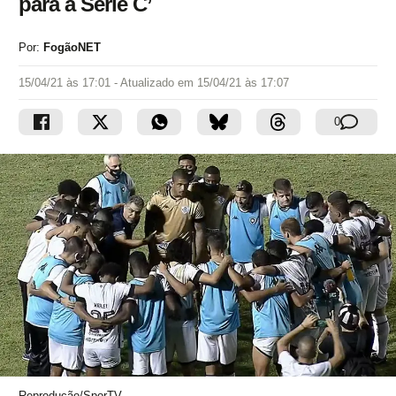
para a Série C’
Por:
FogãoNET
15/04/21 às 17:01
- Atualizado em
15/04/21 às 17:07
0
Reprodução/SporTV