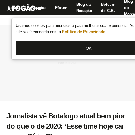
Blog
Blog da
Boletim
Notícias
Apostas
Fórum
do
Redação
do C.E.
Manse
Usamos cookies para anúncios e para melhorar sua experiência. Ao 
site você concorda com a
Política de Privacidade
.
OK
Jornalista vê Botafogo atual bem pior
do que o de 2020: ‘Esse time hoje cai