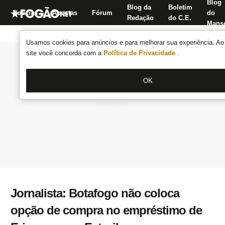
Blog
Blog da
Boletim
Notícias
Apostas
Fórum
do
Redação
do C.E.
Manse
Usamos cookies para anúncios e para melhorar sua experiência. Ao 
site você concorda com a
Política de Privacidade
.
OK
Jornalista: Botafogo não coloca
opção de compra no empréstimo de