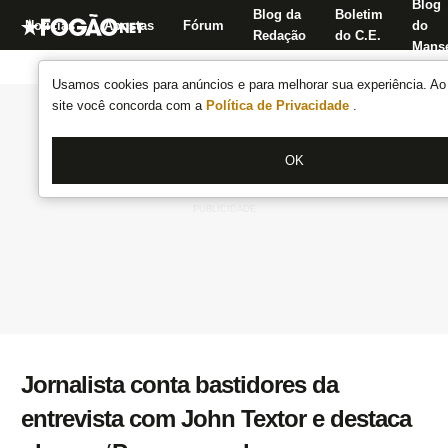
Blog
Blog da
Boletim
Notícias
Apostas
Fórum
do
Redação
do C.E.
Manse
Usamos cookies para anúncios e para melhorar sua experiência. Ao 
site você concorda com a
Política de Privacidade
.
OK
Jornalista conta bastidores da
entrevista com John Textor e destaca