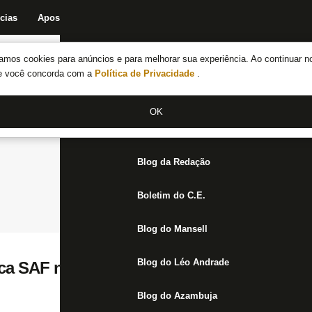
cias
Apostas
Fórum
Blog da Redação
Boletim do C.E.
Fechar menu principal
amos cookies para anúncios e para melhorar sua experiência. Ao continuar n
Notícias do Botafogo
te você concorda com a
Política de Privacidade
.
Fórum
OK
Jogos
Blog da Redação
Boletim do C.E.
Blog do Mansell
Blog do Léo Andrade
tica SAF no futebol brasileiro: ‘Aberração. 
Blog do Azambuja