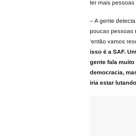
ter mais pessoas
– A gente detecta
poucas pessoas m
‘então vamos res
isso é a SAF. Um
gente fala muit
democracia, mas 
iria estar lutan