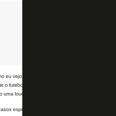
o eu vejo o futebol, a SAF é uma aberração, é con
te o futebol existe para dar lucro. Para quem? Par
o uma loucura – acrescentou.
u casos específicos para argumentar que os clubes br