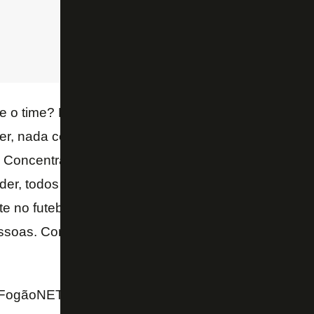
 o time? Não é a uma pessoa, é à torcida, então ag
r, nada contra o Ronaldo, eu sou corintiana, ele é í
 Concentrar o poder não é o que a gente precisa hoj
poder, todos os problemas que a gente está vendo n
 no futebol, é porque o poder está concentrado n
oas. Como é que a gente vai repetir isso no futebo
FogãoNET e UOL