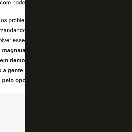
 com poder de decisão.
 os problemas no futebol, por exemplo, o São Paulo
andando em um time que tem milhões de torcedore
olver esse problema’. Como?
A gente vai dar pode
 magnata vai comprar um time e esse cara vai ter
o em democracia, a gente ama a democracia, a ge
a gente não pratica isso, porque se a gente prat
do pelo oposto, mais pessoas com o poder de dec