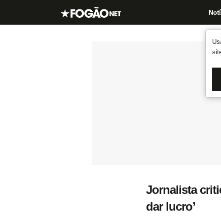
Notí
Us
si
Jornalista cri
dar lucro’