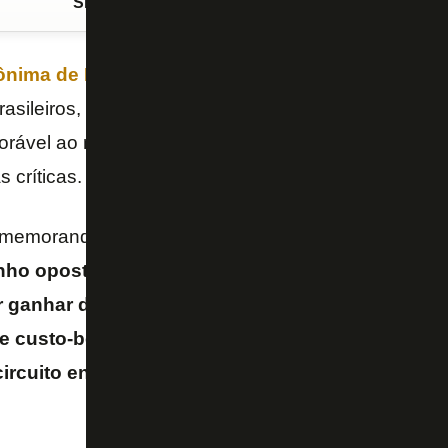
Siga o FogãoNET
no Google Discover
nima de Futebol (SAF)
tem sido vista como a salv
rasileiros, como
Botafogo
e
Cruzeiro
, por exemplo.
rável ao modelo. A jornalista
Milly Lacombe
, no “
s críticas.
comemorando a privatização do seu time, pelo amor 
ho oposto, socializar os times, dar o poder a q
ganhar dinheiro com o time, time não é para dar 
e custo-benefício, futebol é socialização, é paixã
circuito enorme de afetos e a gente está matando