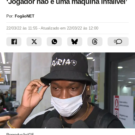
‘Jogador não é uma máquina infalível’
Por:
FogãoNET
22/03/22 às 11:55
- Atualizado em
22/03/22 às 12:00
0
Reprodução/GE