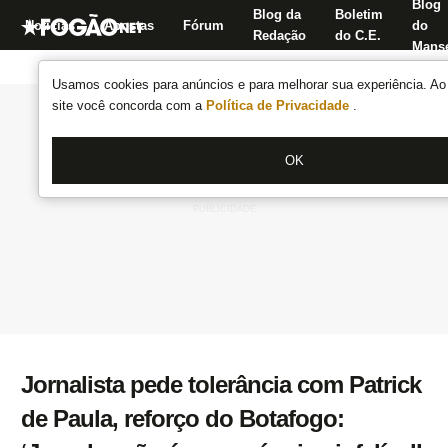
Blog
Blog da
Boletim
Notícias
Apostas
Fórum
do
Redação
do C.E.
Manse
Usamos cookies para anúncios e para melhorar sua experiência. Ao 
site você concorda com a
Política de Privacidade
.
OK
Jornalista pede tolerância com Patrick
de Paula, reforço do Botafogo: