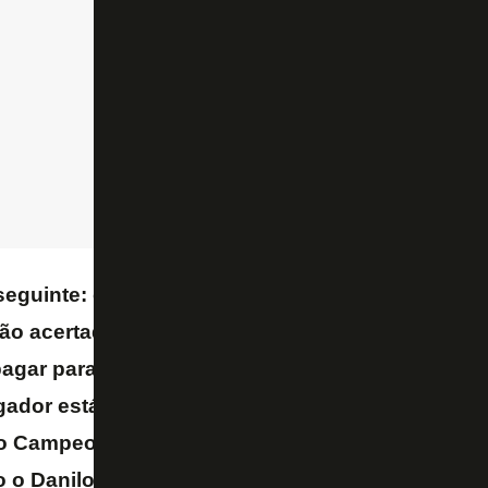
seguinte: o Palmeiras e os empresários do jogad
ão acertados. O Danilo está acertado com aquilo
gar para ele. Portanto, esse acordo entre empre
gador está correto. O movimento do Danilo não t
o Campeonato Brasileiro, é porque o Danilo se a
 o Danilo teria jogado.