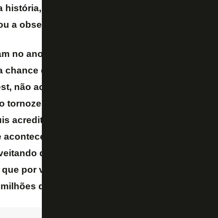
história, é contratar o Danilo. Virou a obsessão
irou a obsessão do técnico Abel Ferreira.
am no ano passado, que fique bem claro. Ano pa
a chance de contratar o Danilo, quando estava d
t, não acreditaram na recuperação física do jog
no tornozelo. O Palmeiras achou que o Danilo pu
is acreditar muito, foi lá o Botafogo contratou o 
 aconteceu. Aí agora o Palmeiras, arrependido, 
eitando da crise financeira do Botafogo, é o mom
ó que por valores muito maiores daqueles que o 
milhões de euros pelo atleta
– afirmou Facincani.