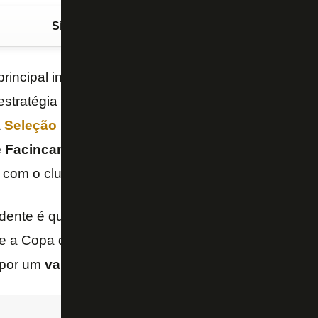
Siga o FogãoNET
no Google Discover
principal interessado, mantém otimismo por contrata
 estratégia traçada, que inclui e explica as postagen
a
Seleção Brasileira
na
Copa do Mundo
. Em seu c
e
Facincani
deu detalhes das negociações e disse 
 com o clube.
ente é que o Botafogo aguarda uma proposta de u
e a Copa do Mundo. O Palmeiras acredita que vai c
 por um
valor superior a 30 milhões de euros
.