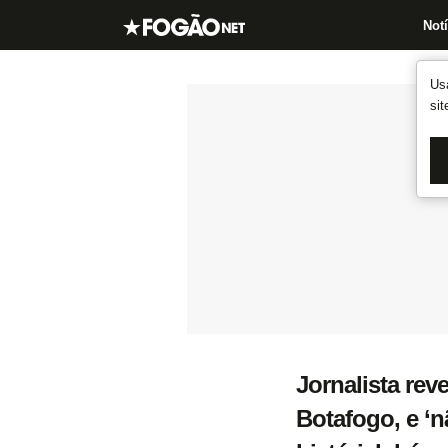
Notí
Us
si
Jornalista rev
Botafogo, e ‘n