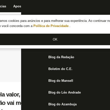
cias
Apostas
Fórum
Blog da Redação
Boletim do C.E.
Fechar menu principal
amos cookies para anúncios e para melhorar sua experiência. Ao continuar n
Notícias do Botafogo
te você concorda com a
Política de Privacidade
.
Fórum
OK
Jogos
Blog da Redação
Boletim do C.E.
Blog do Mansell
Blog do Léo Andrade
ela valor, diz que Palmeiras já tem acerto c
ão vai medir esforços por maior contrataç
Blog do Azambuja