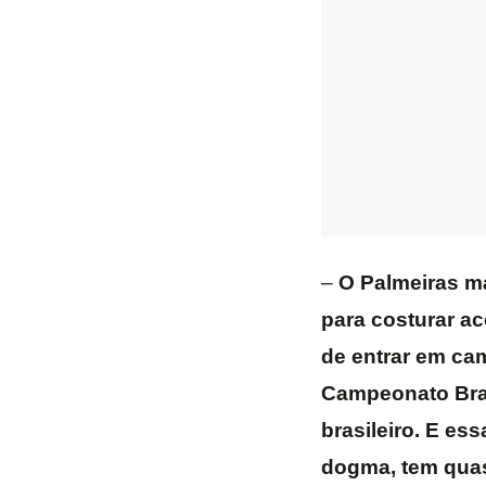
–
O Palmeiras ma
para costurar a
de entrar em cam
Campeonato Brasi
brasileiro. E es
dogma, tem quas