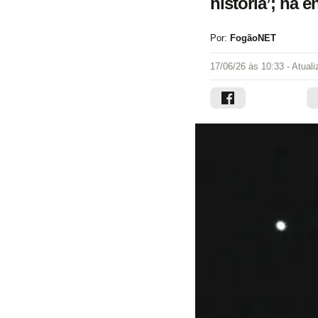
história’; há e
Por:
FogãoNET
17/06/26 às 10:33
- Atual