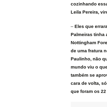
cozinhando essa 
Leila Pereira, v
–
Eles que errar
Palmeiras tinha 
Nottingham Fores
de uma fratura 
Paulinho, não qu
mundo viu o que
também se aprov
cara de volta, s
que foram os 22 