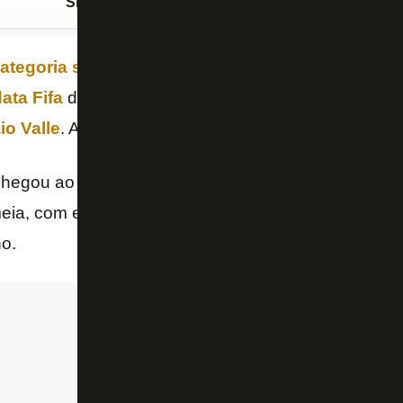
Siga o FogãoNET
no Google Discover
ategoria sub-17
estão treinando com o elenco prin
ata Fifa
da temporada 2024. São eles o meia
Cauã
io Valle
. A informação é do site “GE” neste sábado (
hegou ao Botafogo em julho de 2022, após passag
eia, com estilo de camisa 10, fez nove gols e nove 
o.