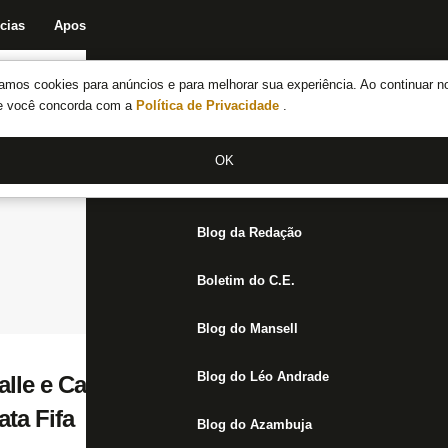
cias
Apostas
Fórum
Blog da Redação
Boletim do C.E.
Fechar menu principal
amos cookies para anúncios e para melhorar sua experiência. Ao continuar n
Notícias do Botafogo
te você concorda com a
Política de Privacidade
.
Fórum
OK
Jogos
Blog da Redação
Boletim do C.E.
Blog do Mansell
Blog do Léo Andrade
lle e Cauã Zappelini, do sub-17, treinam 
ta Fifa
Blog do Azambuja