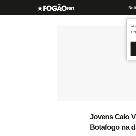
Notí
Us
si
Jovens Caio Va
Botafogo na da