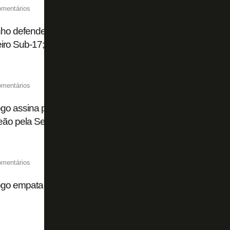
omentários
ho defende mais um pênalti, e Botafogo empata com São 
eiro Sub-17; veja
omentários
go assina primeiro contrato profissional de Cauã Machado,
ão pela Seleção
omentários
ogo empata com América-MG e segue no meio da tabela no