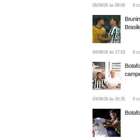
05/08/26 às 09:09
0
c
Brunin
Brasil
04/08/26 às 17:53
0
c
Botafo
campe
03/08/26 às 20:35
0
c
Botaf