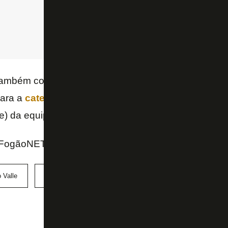
também como lateral-esquerdo e está no Botafogo d
ara a
categoria sub-14
. Ele é um dos líderes de gols
e) da equipe sub-17.
FogãoNET e GE
 Valle
Cauã Zappelini
data Fifa
sub-17