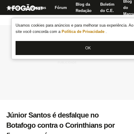
Blog
Blog da
Boletim
Notícias
Apostas
Fórum
do
Redação
do C.E.
Manse
Usamos cookies para anúncios e para melhorar sua experiência. Ao 
site você concorda com a
Política de Privacidade
.
OK
Júnior Santos é desfalque no
Botafogo contra o Corinthians por