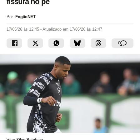
fissura no pé
Por:
FogãoNET
17/05/26 às 12:45
- Atualizado em
17/05/26 às 12:47
0
Vitor Silva/Botafogo