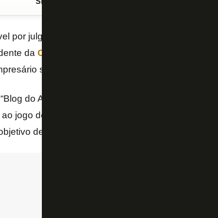
Siga o FogãoNET
no Google Discover
vel por julgar a ação de danos morais movida por
Ed
idente da
CBF
, contra
John Textor
, acionista da S
resário seja notificado no Estádio Nilton Santos.
Blog do Ancelmo Gois”, do jornal “O Globo”, um ofic
ao jogo deste sábado entre Botafogo e Juventude
objetivo de notificar Textor sobre a disputa judicial.