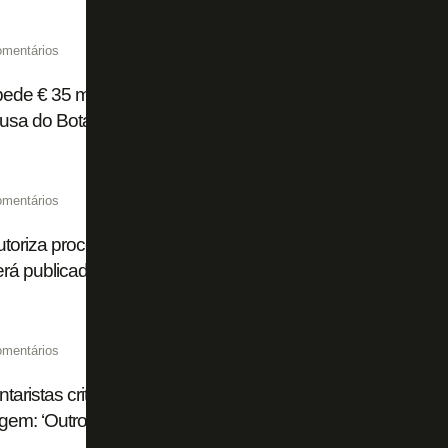
omentários
pede € 35 milhões fixos ao Flamengo por Luiz Henrique e pod
ausa do Botafogo
omentários
utoriza processamento da recuperação judicial da SAF do B
rá publicado
omentários
aristas criticam Flamengo e Palmeiras por troca de acus
agem: ‘Outro dia estávamos falando do John Textor, é a me