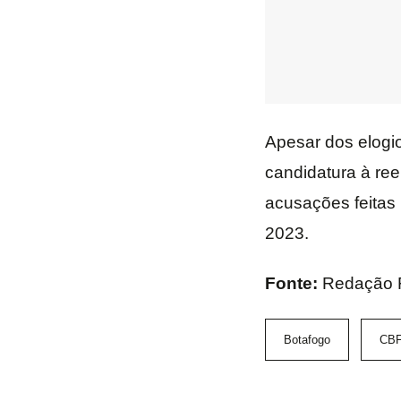
Apesar dos elogi
candidatura à ree
acusações feitas
2023.
Fonte:
Redação F
Botafogo
CB