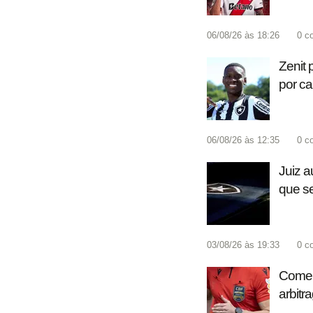
06/08/26 às 18:26
0
c
Zenit 
por c
06/08/26 às 12:35
0
c
Juiz a
que se
03/08/26 às 19:33
0
c
Coment
arbitr