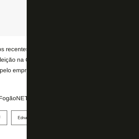
os recentes de John Textor a Ednaldo, com apoio pú
leição na CBF, a disputa judicial segue aberta por c
 pelo empresário norte-americano após jogo contra 
ogãoNET e Blog do Ancelmo Gois (O Globo)
F
Ednaldo Rodrigues
John Textor
Justiça