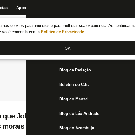
cias
Apostas
Fórum
Blog da Redação
Boletim do C.E.
Fechar menu principal
amos cookies para anúncios e para melhorar sua experiência. Ao continuar n
Notícias do Botafogo
te você concorda com a
Política de Privacidade
.
Fórum
OK
Jogos
Blog da Redação
Boletim do C.E.
Blog do Mansell
Blog do Léo Andrade
 que John Textor seja notificado no Nilto
 morais movida por Ednaldo Rodrigues
Blog do Azambuja