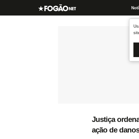
Notí
Us
si
Justiça ordena
ação de danos