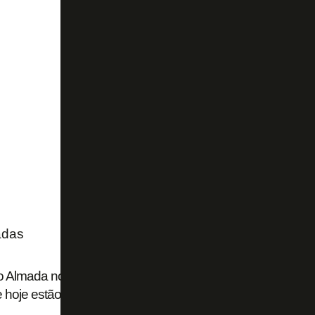
adas
 Almada no River Plate: 50% dos direitos que eram do Bot
 hoje estão sob posse de dois fundos