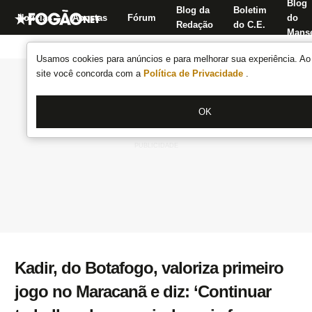
Blog
Blog da
Boletim
Notícias
Apostas
Fórum
do
Redação
do C.E.
Manse
Usamos cookies para anúncios e para melhorar sua experiência. Ao 
site você concorda com a
Política de Privacidade
.
OK
Kadir, do Botafogo, valoriza primeiro
jogo no Maracanã e diz: ‘Continuar