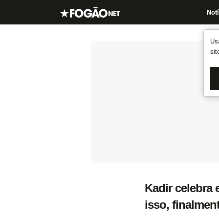
Notí
Us
si
Kadir celebra 
isso, finalmen