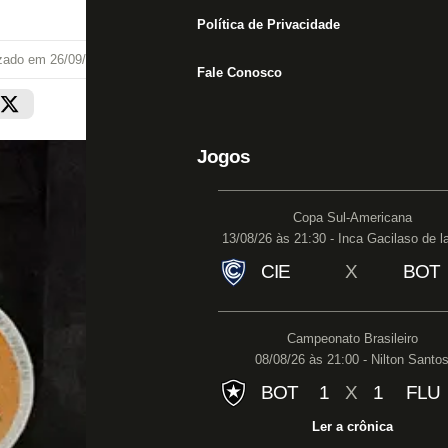
Política de Privacidade
izado em
26/09/25 às 15:30
Fale Conosco
Jogos
Copa Sul-Americana
13/08/26 às 21:30 - Inca Gacilaso de l
CIE
X
BOT
Campeonato Brasileiro
08/08/26 às 21:00 - Nilton Santo
BOT
1
X
1
FLU
Ler a crônica