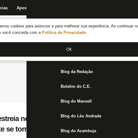
cias
Apostas
Fórum
Blog da Redação
Boletim do C.E.
Fechar menu principal
amos cookies para anúncios e para melhorar sua experiência. Ao continuar n
Notícias do Botafogo
te você concorda com a
Política de Privacidade
.
Fórum
OK
Jogos
Blog da Redação
Boletim do C.E.
Blog do Mansell
Blog do Léo Andrade
estreia no profissional pelo Botafogo: ‘S
te se tornou realidade’
Blog do Azambuja