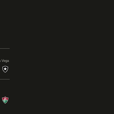
0
a Vega
s