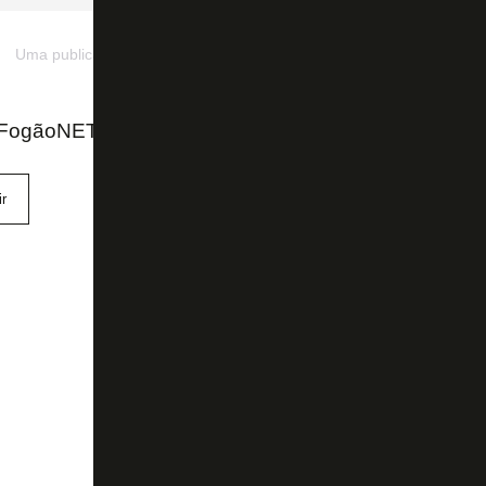
Uma publicação compartilhada por José Kadir🇵🇦 (@josekadir18)
ogãoNET e Instagram do Kadir
r