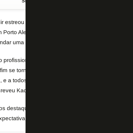
Siga o FogãoNET
no Google Discover
ir estreou pelo
Botafogo
na última quarta-feira, no
 Porto Alegre, pelo Campeonato Brasileiro. O atac
ar uma bola na trave, celebrou o primeiro jogo.
no profissional… Sonhava com isso desde pequeno.
 fim se tornou realidade. Graças à minha família, qu
, e a todos que me acompanharam no caminho. Isso
eveu Kadir, no Instagram.
os destaques do sub-20 e foi relacionado devido ao
expectativa de que tenha mais oportunidades.