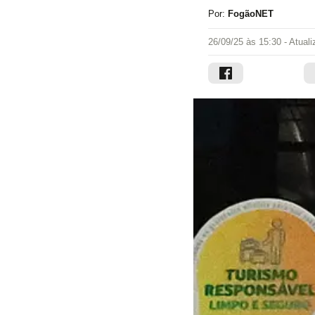
Por:
FogãoNET
26/09/25 às 15:30
- Atual