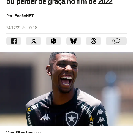
ou perder de graça no fim de 2022
Por:
FogãoNET
24/12/21 às 09:18
0
Vitor Silva/Botafogo