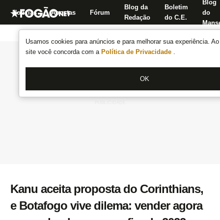
Blog
Blog da
Boletim
Notícias
Apostas
Fórum
do
Redação
do C.E.
Manse
Usamos cookies para anúncios e para melhorar sua experiência. Ao 
site você concorda com a
Política de Privacidade
.
OK
Kanu aceita proposta do Corinthians,
e Botafogo vive dilema: vender agora