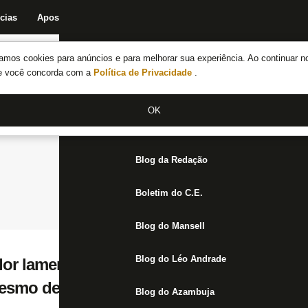
cias
Apostas
Fórum
Blog da Redação
Boletim do C.E.
Fechar menu principal
amos cookies para anúncios e para melhorar sua experiência. Ao continuar n
Notícias do Botafogo
te você concorda com a
Política de Privacidade
.
Fórum
OK
Jogos
Blog da Redação
Boletim do C.E.
Blog do Mansell
Blog do Léo Andrade
ador lamenta má campanha do Botafogo m
esmo de alguns anos atrás’
Blog do Azambuja