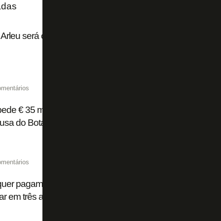
adas
Arleu será o árbitro de Botafogo x Fluminense pelo Campe
omentários
pede € 35 milhões fixos ao Flamengo por Luiz Henrique e pod
ausa do Botafogo
omentários
quer pagamento à vista por Luiz Henrique, ex-Botafogo; F
ar em três anos, diz site