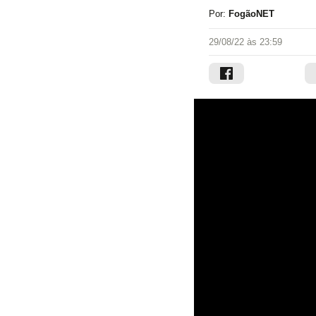
Por:
FogãoNET
29/08/22 às 23:59