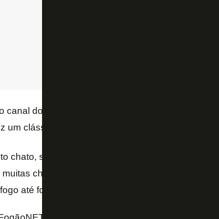
 canal do “iG Esporte” no YouTube, o ex-jogador adm
z um clássico equilibrado contra o Flamengo.
ito chato, sempre que o Flamengo entra em campo
 muitas chances pelo elenco que o Flamengo tem. 
go até foi melhor – analisou.
FogãoNET e Canal do iG Esporte