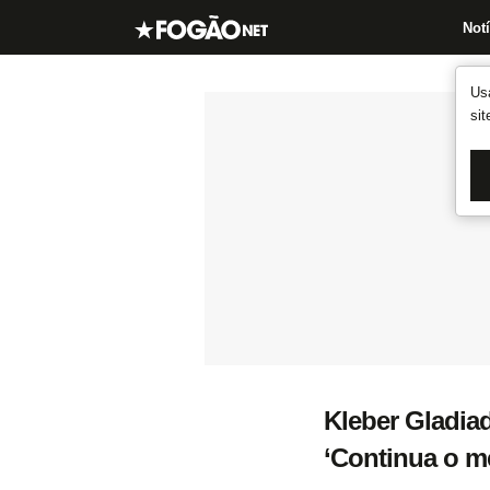
Notí
Us
si
Kleber Gladi
‘Continua o m