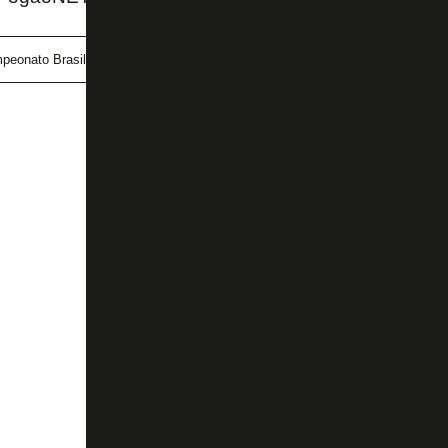
peonato Brasileiro
Flamengo
Kleber Gladiador