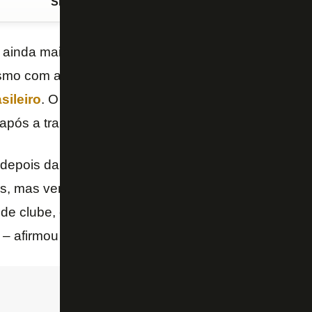
Siga o FogãoNET
no Google Discover
 ainda mais ameaçado pelo rebaixamento depois da 
mo com a chegada de muitos reforços, não conseg
ileiro
. O ex-atacante
Kleber Gladiador
lamentou 
após a transformação em SAF.
epois da compra da SAF o Botafogo fosse melhora
s, mas vemos que continua o mesmo de alguns anos 
e clube, é um clube tradicional, com história gigant
– afirmou Kleber.