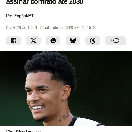
assinar contrato até 2030
Por:
FogãoNET
08/07/26 às 13:43
- Atualizado em
08/07/26 às 15:40
0
Vítor Silva/Botafogo