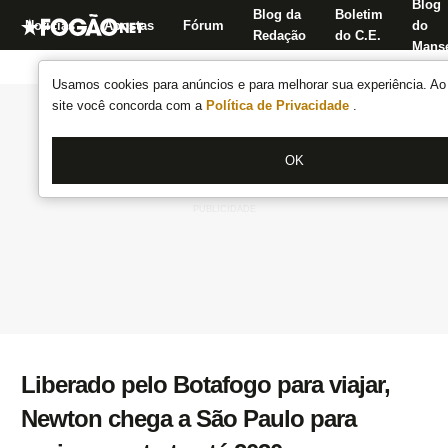
Blog
Blog da
Boletim
Notícias
Apostas
Fórum
do
Redação
do C.E.
Manse
Usamos cookies para anúncios e para melhorar sua experiência. Ao 
site você concorda com a
Política de Privacidade
.
OK
Liberado pelo Botafogo para viajar,
Newton chega a São Paulo para