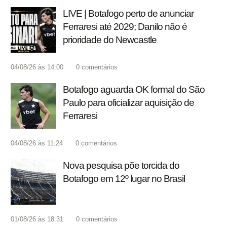
LIVE | Botafogo perto de anunciar
Ferraresi até 2029; Danilo não é
prioridade do Newcastle
04/08/26 às 14:00
0
comentários
Botafogo aguarda OK formal do São
Paulo para oficializar aquisição de
Ferraresi
04/08/26 às 11:24
0
comentários
Nova pesquisa põe torcida do
Botafogo em 12º lugar no Brasil
01/08/26 às 18:31
0
comentários