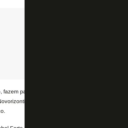
 fazem parte da Libra: Corinthians, Cruzeiro, Flam
Novorizontino, Palmeiras, Ponte Preta, Red Bull Brag
o.