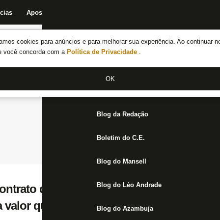
cias
Apostas
Fórum
Blog da Redação
Boletim do C.E.
Fechar menu principal
amos cookies para anúncios e para melhorar sua experiência. Ao continuar n
Notícias do Botafogo
te você concorda com a
Política de Privacidade
.
Fórum
OK
Jogos
Blog da Redação
Boletim do C.E.
Blog do Mansell
Blog do Léo Andrade
contrato de R$ 4,75 bilhões com fundo de 
 valor que Botafogo irá receber
Blog do Azambuja