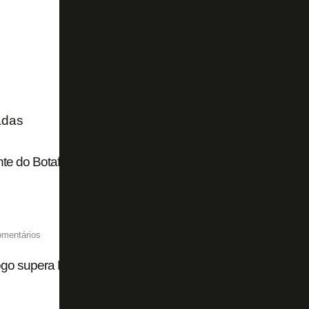
adas
nte do Botafogo avalia como positiva reunião na CBF sobre 
omentários
go supera Palmeiras em receitas com direitos de TV, most