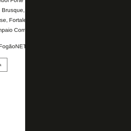
bol Forte (LFF) conta com América-MG, Athletico-PR
í, Brusque, Ceará, Chapecoense, Coritiba, CRB, Cri
e, Fortaleza, Goiás, Internacional, Juventude, Lond
paio Corrêa, Sport, Tombense e Vila Nova.
ogãoNET e Coluna do Lauro Jardim (O Globo)
a