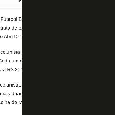
Siga o FogãoNET
no Google Discover
 Futebol Brasileiro – aprovou em assembleia nesta s
trato de exclusividade para vender 20% do capital 
e Abu Dhabi, por R$ 4,75 bilhões.
olunista Lauro Jardim, do jornal “O Globo”, o
Botaf
ada um dos 14 clubes da Libra levará um valor vari
ará R$ 300 milhões e o Flamengo, um pouco mais do
olunista, metade do valor será pago na assinatura 
mais duas parcelas. A Libra deve emitir em breve 
scolha do Mubadala, que venceu a concorrência com 