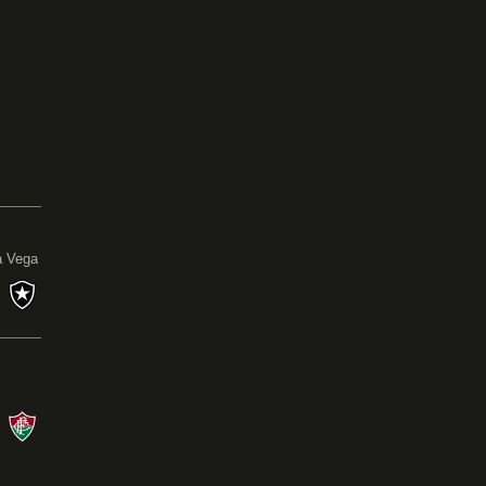
0
a Vega
s