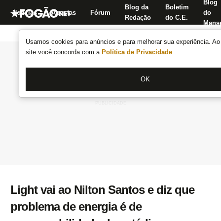
Blog
Blog da
Boletim
Notícias
Apostas
Fórum
do
Redação
do C.E.
Manse
Usamos cookies para anúncios e para melhorar sua experiência. Ao 
site você concorda com a
Política de Privacidade
.
OK
Light vai ao Nilton Santos e diz que
problema de energia é de