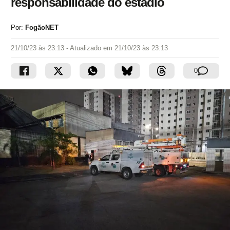
responsabilidade do estádio
Por:
FogãoNET
21/10/23 às 23:13
- Atualizado em
21/10/23 às 23:13
0