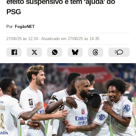
efeito suspensivo e tem ‘ajuda’ do
PSG
Por:
FogãoNET
27/06/25 às 12:24
- Atualizado em
27/06/25 às 14:35
0