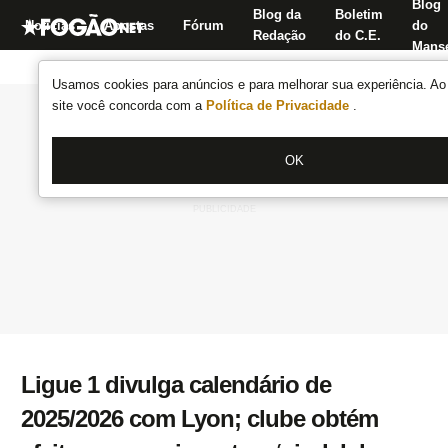
Blog
Blog da
Boletim
Notícias
Apostas
Fórum
do
Redação
do C.E.
Manse
Usamos cookies para anúncios e para melhorar sua experiência. Ao 
site você concorda com a
Política de Privacidade
.
OK
Ligue 1 divulga calendário de
2025/2026 com Lyon; clube obtém