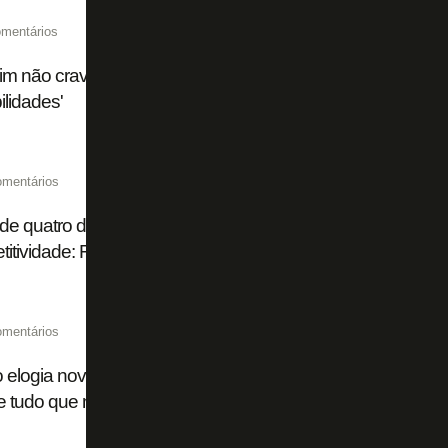
mentários
im não crava substituto de Huguinho em Botafogo x Flum
ilidades'
omentários
de quatro dias, título brasileiro 'impossível', ambição na S
itividade: Franclim abre o jogo no Botafogo
omentários
o elogia nova gestão: 'Sabemos um pouco do plano do Botaf
 tudo que nos falam está acontecendo'