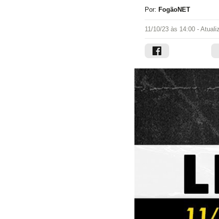
Por:
FogãoNET
11/10/23 às 14:00
- Atual