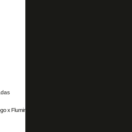
adas
go x Fluminense chega a 15 mil ingressos vendidos de fo