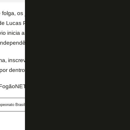
 folga, os jogadores se reapresentam nesta quarta-fe
 Lucas Perri, convocado para a Seleção Brasileira,
avio inicia a preparação para enfrentar o América-MG,
o Independência.
ima, inscreva-se no nosso canal no YouTube e siga 
 por dentro das últimas notícias do
Botafogo
! 📺🔥
 FogãoNET
peonato Brasileiro