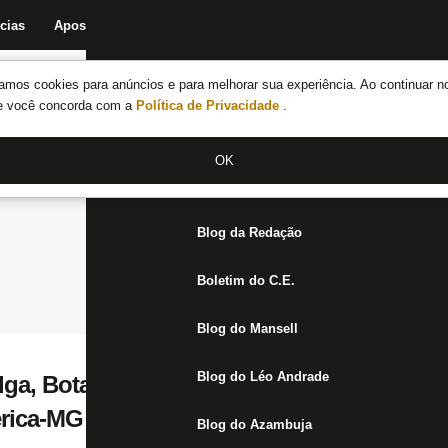
cias
Apostas
Fórum
Blog da Redação
Boletim do C.E.
Fechar menu principal
amos cookies para anúncios e para melhorar sua experiência. Ao continuar n
Notícias do Botafogo
te você concorda com a
Política de Privacidade
.
Fórum
OK
Jogos
Blog da Redação
Boletim do C.E.
Blog do Mansell
Blog do Léo Andrade
lga, Botafogo se reapresenta e inicia prep
rica-MG
Blog do Azambuja