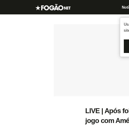
Notí
Us
si
LIVE | Após fo
jogo com Amé