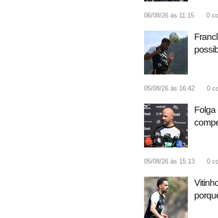
06/08/26 às 11:15
0
co
Francl
possib
05/08/26 às 16:42
0
c
Folga 
compet
05/08/26 às 15:13
0
c
Vitinh
porque