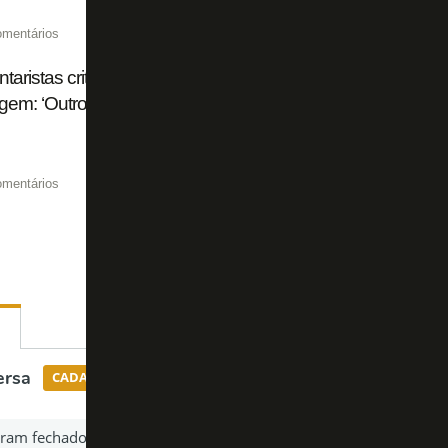
omentários
aristas criticam Flamengo e Palmeiras por troca de acus
agem: ‘Outro dia estávamos falando do John Textor, é a me
omentários