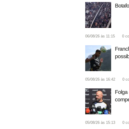
Botafo
06/08/26 às 11:15
0
co
Francl
possib
05/08/26 às 16:42
0
c
Folga 
compet
05/08/26 às 15:13
0
c