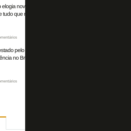
o elogia nova gestão: 'Sabemos um pouco do plano do Botaf
 tudo que nos falam está acontecendo'
omentários
tado pelo Botafogo, Chris Ramos se apresenta ao Real O
ncia no Brasil: ‘Muito gratificante’
omentários