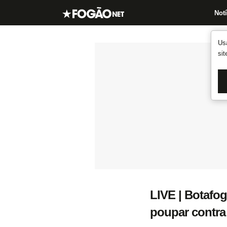
Notí
Us
si
LIVE | Botafog
poupar contra