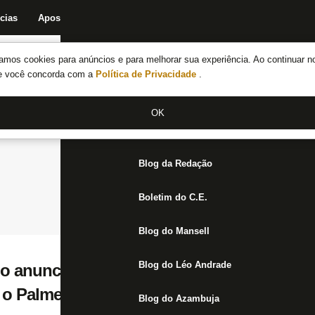
cias
Apostas
Fórum
Blog da Redação
Boletim do C.E.
Fechar menu principal
amos cookies para anúncios e para melhorar sua experiência. Ao continuar n
Notícias do Botafogo
te você concorda com a
Política de Privacidade
.
Fórum
OK
Jogos
Blog da Redação
Boletim do C.E.
Blog do Mansell
Blog do Léo Andrade
o anuncia Chris Ramos oficialmente; Ancel
 o Palmeiras
Blog do Azambuja