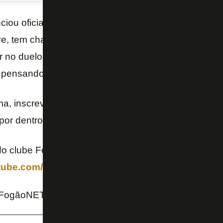
iou oficialmente a contratação de
Chris Ramos
. O
ve, tem chance de ser regularizado para enfrentar o
r no duelo pelo Brasileirão, o técnico Davide Ancelo
 pensando no duelo de volta da
Libertadores
.
ima, inscreva-se no nosso canal no YouTube e siga 
 por dentro das últimas notícias do Botafogo! 📺🔥
o clube FogãoNET+ e ganhe benefícios:
utube.com/channel/UCAnO0MtqT3-78X6g15OKVVw
 FogãoNET