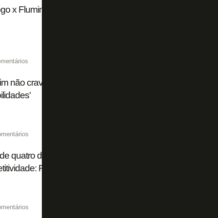
go x Fluminense chega a 15 mil ingressos vendidos de fo
mentários
im não crava substituto de Huguinho em Botafogo x Flum
ilidades'
omentários
de quatro dias, título brasileiro 'impossível', ambição na S
itividade: Franclim abre o jogo no Botafogo
omentários