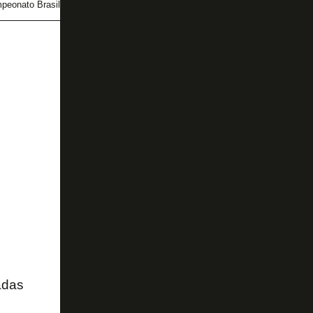
peonato Brasileiro
Chris Ramos
Libertadores
adas