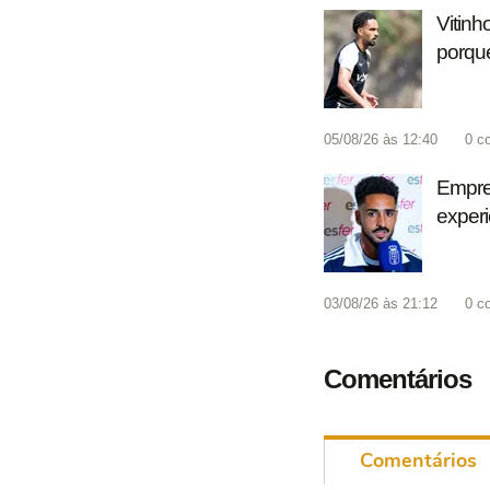
Vitinh
porque
05/08/26 às 12:40
0
c
Empres
experiê
03/08/26 às 21:12
0
c
Comentários