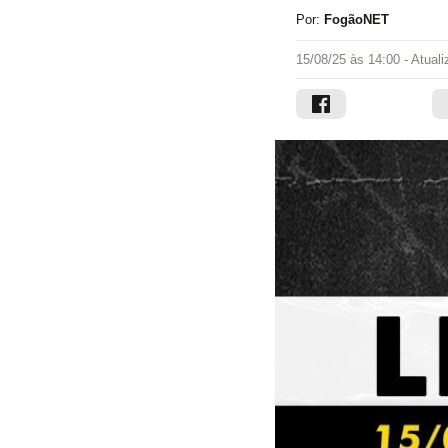
Por:
FogãoNET
15/08/25 às 14:00
- Atual