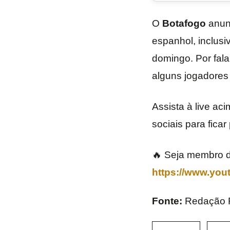
O
Botafogo
anunc
espanhol, inclusi
domingo. Por fala
alguns jogadores
Assista à live ac
sociais para ficar
🔥 Seja membro d
https://www.yo
Fonte:
Redação