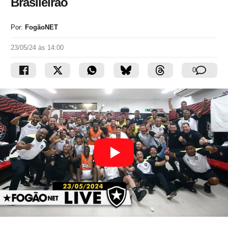
Brasileirão
Por:
FogãoNET
23/05/24 às 14:00
0