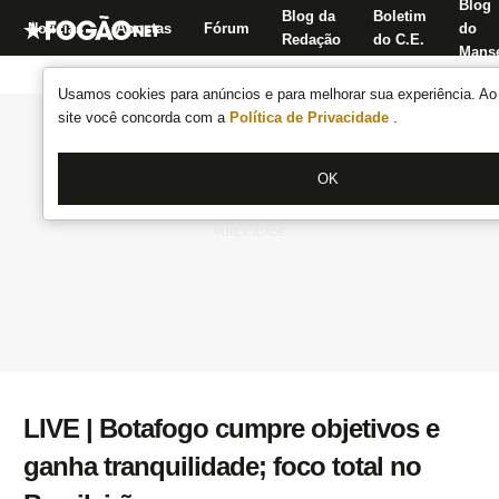
Blog
Blog da
Boletim
Notícias
Apostas
Fórum
do
Redação
do C.E.
Manse
Usamos cookies para anúncios e para melhorar sua experiência. Ao 
site você concorda com a
Política de Privacidade
.
OK
LIVE | Botafogo cumpre objetivos e
ganha tranquilidade; foco total no