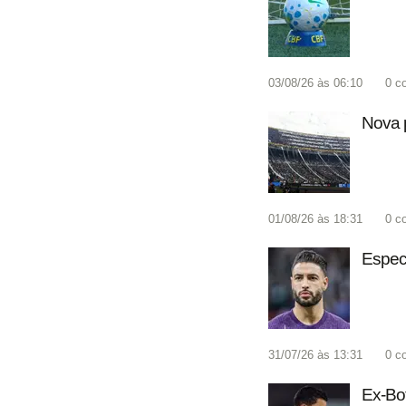
03/08/26 às 06:10
0
c
Nova p
01/08/26 às 18:31
0
c
Espec
31/07/26 às 13:31
0
c
Ex-Bot