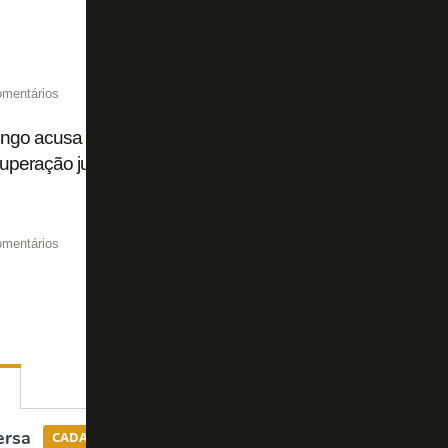
omentários
go acusa rivais de burlar fair play financeiro; site relacio
uperação judicial de Botafogo e Vasco
omentários