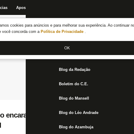
cias
Apostas
Fórum
Blog da Redação
Boletim do C.E.
Fechar menu principal
amos cookies para anúncios e para melhorar sua experiência. Ao continuar n
Notícias do Botafogo
te você concorda com a
Política de Privacidade
.
Fórum
OK
Jogos
Blog da Redação
Boletim do C.E.
Blog do Mansell
Blog do Léo Andrade
o encara o Vasco e define em casa vaga na
l
Blog do Azambuja