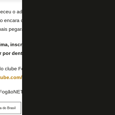
ceu o adversário e o caminho que terá na
Copa do
so encara o
Vasco
, com jogo decisivo sendo no Nilt
nais pegará quem passar de Fluminense e Bahia. G
cima, inscreva-se no nosso canal no YouTube e s
ar por dentro das últimas notícias do Botafogo! 📺
o clube FogãoNET+ e ganhe benefícios:
utube.com/channel/UCAnO0MtqT3-78X6g15OKVVw
 FogãoNET
 do Brasil
Vasco