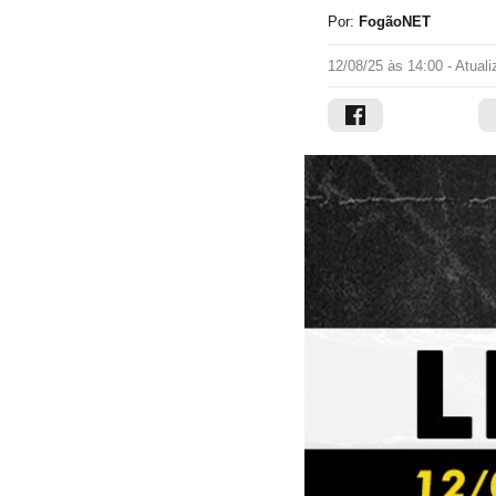
Por:
FogãoNET
12/08/25 às 14:00
- Atual