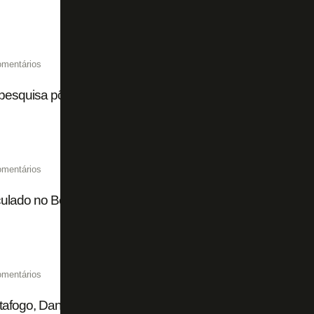
omentários
esquisa põe torcida do Botafogo em 12º lugar no Brasil
omentários
ulado no Botafogo, Nathan Silva recebe sondagem do Va
omentários
afogo, Danilo Barbosa desperta interesse do Vasco para 