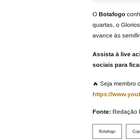
O
Botafogo
conhe
quartas, o Glorio
avance às semifi
Assista à live a
sociais para fic
🔥 Seja membro d
https://www.yo
Fonte:
Redação
Botafogo
Copa