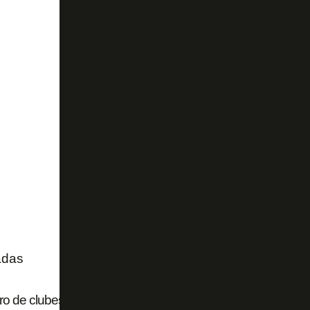
adas
 de clubes em recuperação judicial no Brasil chega a 37; v