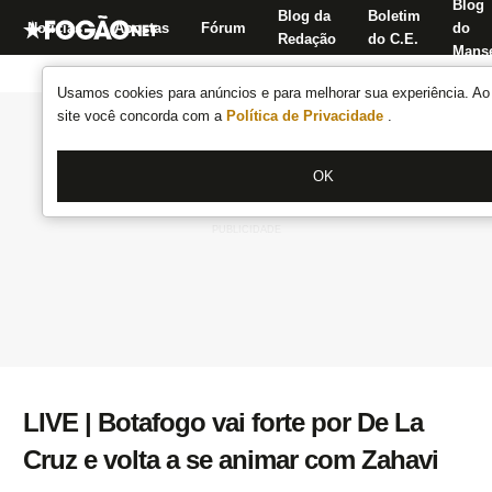
Blog
Blog da
Boletim
Notícias
Apostas
Fórum
do
Redação
do C.E.
Manse
Usamos cookies para anúncios e para melhorar sua experiência. Ao 
site você concorda com a
Política de Privacidade
.
OK
LIVE | Botafogo vai forte por De La
Cruz e volta a se animar com Zahavi