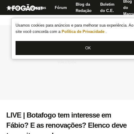
Blog
Blog da
Boletim
Notícias
Apostas
Fórum
do
Redação
do C.E.
Manse
Usamos cookies para anúncios e para melhorar sua experiência. Ao 
site você concorda com a
Política de Privacidade
.
OK
LIVE | Botafogo tem interesse em
Fábio? E as renovações? Elenco deve