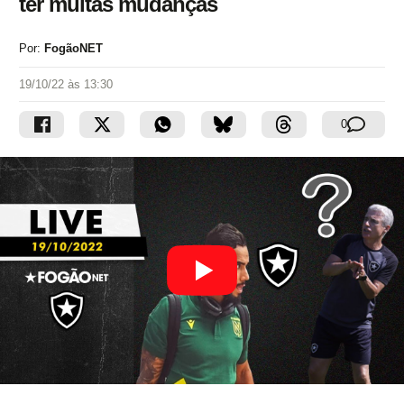
ter muitas mudanças
Por:
FogãoNET
19/10/22 às 13:30
0