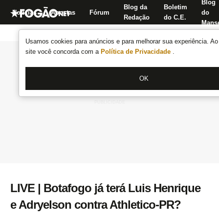
Blog
Blog da
Boletim
Notícias
Apostas
Fórum
do
Redação
do C.E.
Manse
Usamos cookies para anúncios e para melhorar sua experiência. Ao 
site você concorda com a
Política de Privacidade
.
OK
LIVE | Botafogo já terá Luis Henrique
e Adryelson contra Athletico-PR?