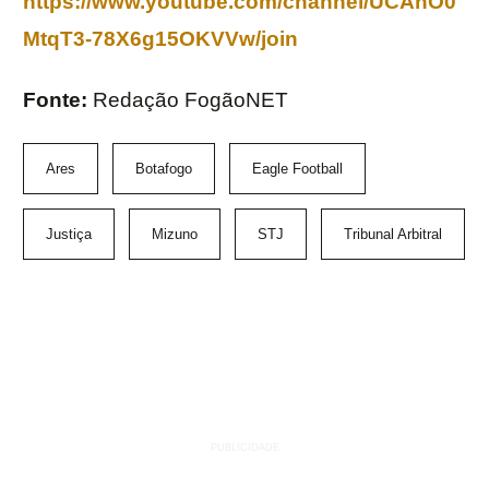
https://www.youtube.com/channel/UCAnO0
MtqT3-78X6g15OKVVw/join
Fonte:
Redação FogãoNET
Ares
Botafogo
Eagle Football
Justiça
Mizuno
STJ
Tribunal Arbitral