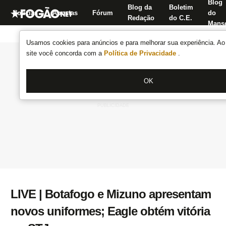
Blog
Blog da
Boletim
Notícias
Apostas
Fórum
do
Redação
do C.E.
Manse
Usamos cookies para anúncios e para melhorar sua experiência. Ao 
site você concorda com a
Política de Privacidade
.
OK
LIVE | Botafogo e Mizuno apresentam
novos uniformes; Eagle obtém vitória