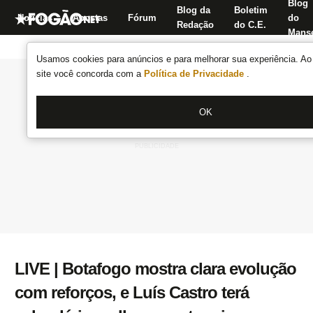
Blog
Blog da
Boletim
Notícias
Apostas
Fórum
do
Redação
do C.E.
Manse
Usamos cookies para anúncios e para melhorar sua experiência. Ao 
site você concorda com a
Política de Privacidade
.
OK
LIVE | Botafogo mostra clara evolução
com reforços, e Luís Castro terá