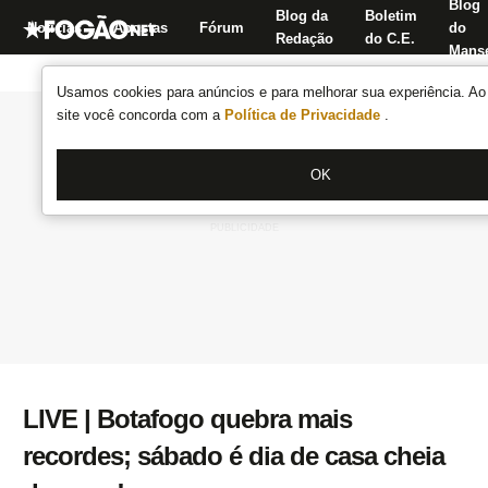
Blog
Blog da
Boletim
Notícias
Apostas
Fórum
do
Redação
do C.E.
Manse
Usamos cookies para anúncios e para melhorar sua experiência. Ao 
site você concorda com a
Política de Privacidade
.
OK
LIVE | Botafogo quebra mais
recordes; sábado é dia de casa cheia