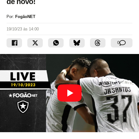
de novo!
Por:
FogãoNET
19/10/23 às 14:00
0