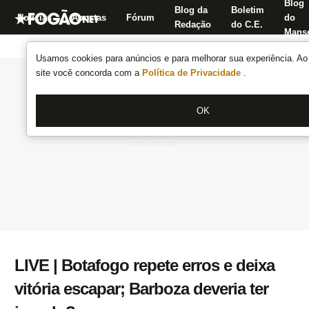
Blog
Blog da
Boletim
Notícias
Apostas
Fórum
do
Redação
do C.E.
Manse
Usamos cookies para anúncios e para melhorar sua experiência. Ao 
site você concorda com a
Política de Privacidade
.
OK
LIVE | Botafogo repete erros e deixa
vitória escapar; Barboza deveria ter