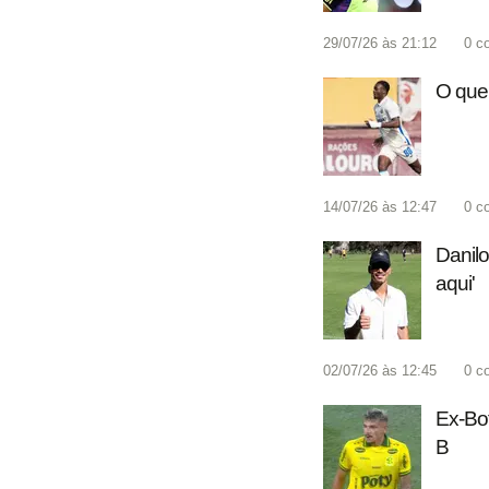
29/07/26 às 21:12
0
c
O que 
14/07/26 às 12:47
0
c
Danilo
aqui'
02/07/26 às 12:45
0
c
Ex-Bot
B