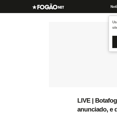
Notí
Us
si
LIVE | Botafog
anunciado, e d