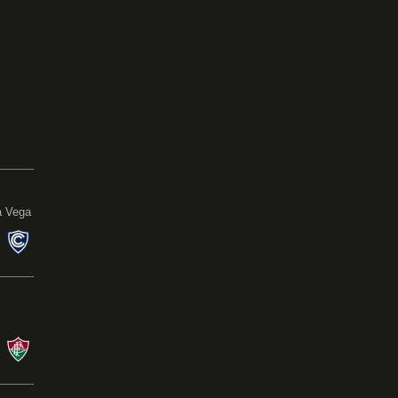
0
a Vega
s