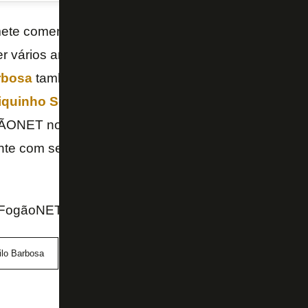
te comemorar seu 118º aniversário com um dia para
er vários anúncios nas próximas horas e já começ
rbosa
também é esperado, assim como o camisa 9 
iquinho Soares
! Vamos debater essa sexta-feira a
ONET no YouTube a partir das 13h30. Assista no v
ente com seu
superchat
e
inscreva-se no nosso can
 FogãoNET
ilo Barbosa
Gabriel Pires
Tiquinho Soares