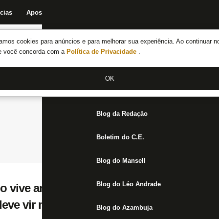
cias
Apostas
Fórum
Blog da Redação
Boletim do C.E.
Fechar menu principal
amos cookies para anúncios e para melhorar sua experiência. Ao continuar n
Notícias do Botafogo
te você concorda com a
Política de Privacidade
.
Fórum
OK
Jogos
Blog da Redação
Boletim do C.E.
Blog do Mansell
Blog do Léo Andrade
o vive aniversário agitado; Gabriel Pires é 
eve vir mais
Blog do Azambuja