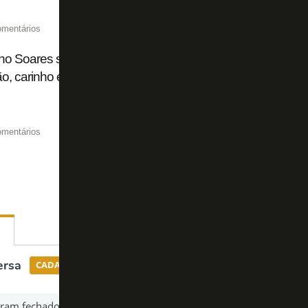
omentários
ho Soares se declara e sonha em encerrar carreira no Glori
ão, carinho e amor. Ganhar no Botafogo foi diferente'
omentários