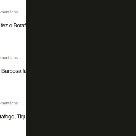
omentários
fez o Botafogo investir na chegada de Domingos Andrade
omentários
 Barbosa faz visita ao Botafogo: 'Sempre um motivo de muit
omentários
afogo, Tiquinho Soares deixa o Mirassol e acerta com o Fo