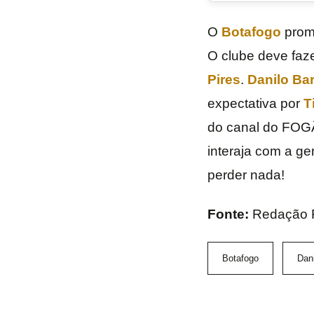
O
Botafogo
prome
O clube deve faz
Pires
.
Danilo Ba
expectativa por
T
do canal do FOGÃ
interaja com a g
perder nada!
Fonte:
Redação
Botafogo
Dan