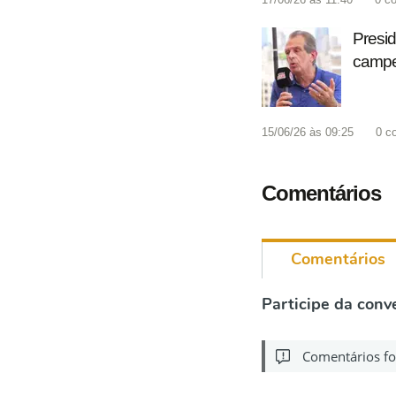
Presid
campeã
15/06/26 às 09:25
0
c
Comentários