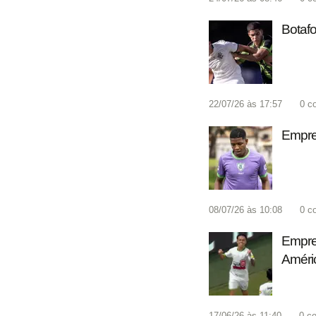
Botaf
22/07/26 às 17:57
0
c
Empres
08/07/26 às 10:08
0
c
Empres
Améri
17/06/26 às 11:40
0
co