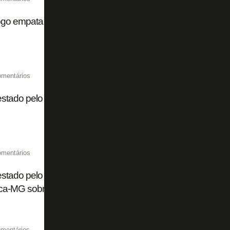
ogo empata com América-MG e segue no meio da tabela no
omentários
tado pelo Botafogo, Yarlen deixa o América-MG e vai para 
omentários
tado pelo Botafogo, Segovinha faz gol e dá assistência em
ca-MG sobre o Fortaleza
mentários