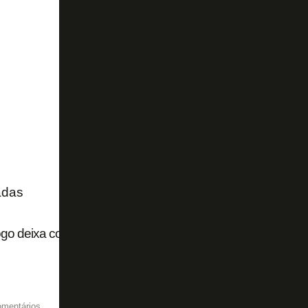
adas
go deixa contra o Vitória algo de muito animador no ar
omentários