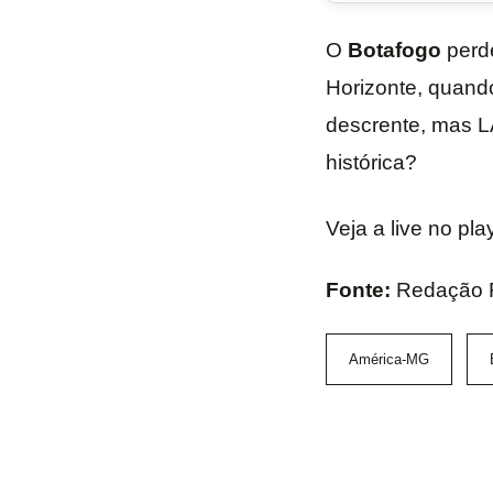
O
Botafogo
perde
Horizonte, quando
descrente, mas L
histórica?
Veja a live no pl
Fonte:
Redação
América-MG