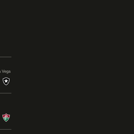
0
a Vega
s