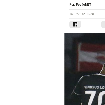
Por:
FogãoNET
14/07/22 às 13:30