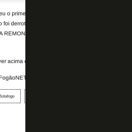
u o primeiro jogo das oitavas de final da
Copa do B
 foi derrotado pelo
América-MG
por 3 a 0. A torcid
A REMONTADA já é uma realidade. E você acredita 
ayer acima e
se inscreva no canal do FogãoNET
.
 FogãoNET
Botafogo
Copa do Brasil