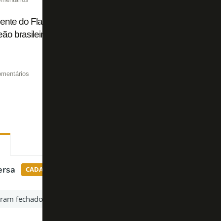
ente do Flamengo nega espanholização no Brasil e diz: 'Bo
o brasileiro e da Champions da América do Sul'
omentários