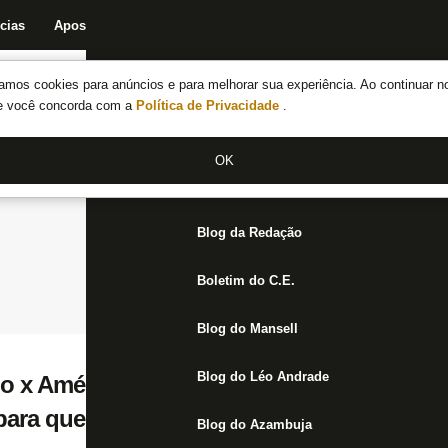
cias
Apostas
Fórum
Blog da Redação
Boletim do C.E.
Fechar menu principal
amos cookies para anúncios e para melhorar sua experiência. Ao continuar n
Notícias do Botafogo
te você concorda com a
Política de Privacidade
.
Fórum
OK
Jogos
Blog da Redação
Boletim do C.E.
Blog do Mansell
Blog do Léo Andrade
o x América-MG (pré-jogo da Copa do Brasi
ara quem acredita
Blog do Azambuja