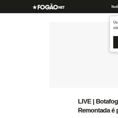
Notí
Us
si
LIVE | Botafog
Remontada é p