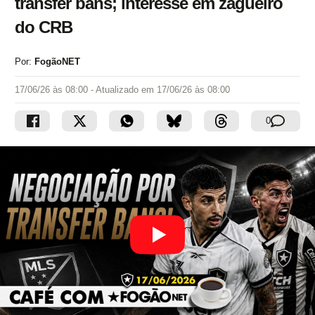
transfer bans; interesse em zagueiro
do CRB
Por:
FogãoNET
17/06/26 às 08:00
- Atualizado em
17/06/26 às 08:00
0