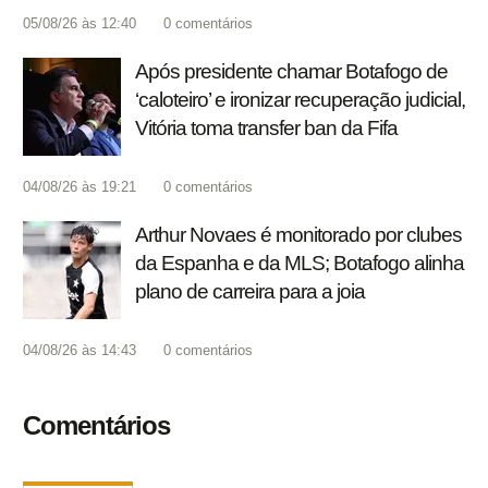
05/08/26 às 12:40
0
comentários
Após presidente chamar Botafogo de
‘caloteiro’ e ironizar recuperação judicial,
Vitória toma transfer ban da Fifa
04/08/26 às 19:21
0
comentários
Arthur Novaes é monitorado por clubes
da Espanha e da MLS; Botafogo alinha
plano de carreira para a joia
04/08/26 às 14:43
0
comentários
Comentários