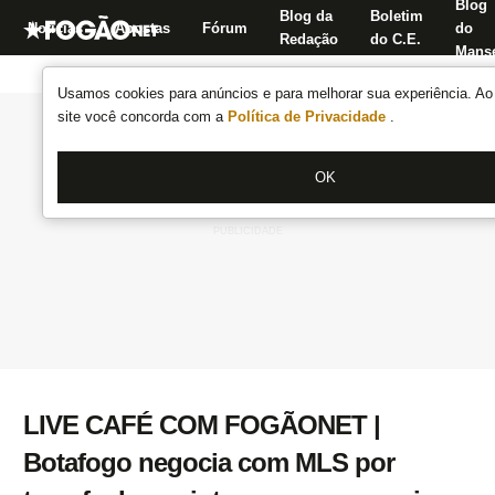
Blog
Blog da
Boletim
Notícias
Apostas
Fórum
do
Redação
do C.E.
Manse
Usamos cookies para anúncios e para melhorar sua experiência. Ao 
site você concorda com a
Política de Privacidade
.
OK
LIVE CAFÉ COM FOGÃONET |
Botafogo negocia com MLS por