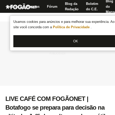
Blog
Blog da
Boletim
Notícias
Apostas
Fórum
do
Redação
do C.E.
Manse
Usamos cookies para anúncios e para melhorar sua experiência. Ao 
site você concorda com a
Política de Privacidade
.
OK
LIVE CAFÉ COM FOGÃONET |
Botafogo se prepara para decisão na