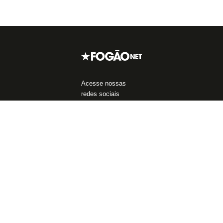
Acesse nossas
redes sociais
Áreas do Site
Blogs
Assuntos mais
populares
Notícias do Botafogo
Blog da Redação
John Textor
Fórum
Boletim do C.E.
Libertadores
Política de
Blog do Mansell
Privacidade