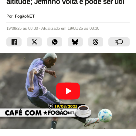
altitude; Jeffinho volta e pode ser útil
Por:
FogãoNET
19/08/25 às 08:30
- Atualizado em
19/08/25 às 08:30
0