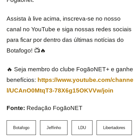
Assista à live acima, inscreva-se no nosso
canal no YouTube e siga nossas redes sociais
para ficar por dentro das últimas notícias do
Botafogo! 📺🔥
🔥 Seja membro do clube FogãoNET+ e ganhe
benefícios:
https://www.youtube.com/channe
l/UCAnO0MtqT3-78X6g15OKVVw/join
Fonte:
Redação FogãoNET
Botafogo
Jeffinho
LDU
Libertadores