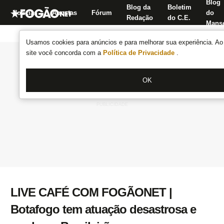
Blog
Blog da
Boletim
Notícias
Apostas
Fórum
do
Redação
do C.E.
Manse
Usamos cookies para anúncios e para melhorar sua experiência. Ao 
site você concorda com a
Política de Privacidade
.
OK
LIVE CAFÉ COM FOGÃONET |
Botafogo tem atuação desastrosa e