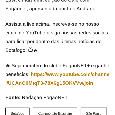
Fogãonet, apresentada por Léo Andrade.
Assista à live acima, inscreva-se no nosso
canal no YouTube e siga nossas redes sociais
para ficar por dentro das últimas notícias do
Botafogo! 📺🔥
🔥 Seja membro do clube FogãoNET+ e ganhe
benefícios:
https://www.youtube.com/channe
l/UCAnO0MtqT3-78X6g15OKVVw/join
Fonte:
Redação FogãoNET
Botafogo
Campeonato Brasileiro
São Paulo