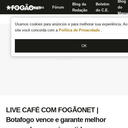
Blog
Blog da
Boletim
Notícias
Apostas
Fórum
do
Redação
do C.E.
Manse
Usamos cookies para anúncios e para melhorar sua experiência. Ao 
site você concorda com a
Política de Privacidade
.
OK
LIVE CAFÉ COM FOGÃONET |
Botafogo vence e garante melhor