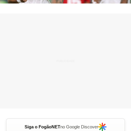
Siga o FogãoNET
no Google Discover