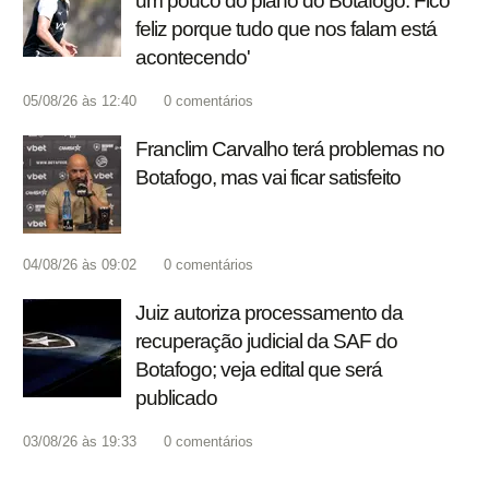
um pouco do plano do Botafogo. Fico
feliz porque tudo que nos falam está
acontecendo'
05/08/26 às 12:40
0
comentários
Franclim Carvalho terá problemas no
Botafogo, mas vai ficar satisfeito
04/08/26 às 09:02
0
comentários
Juiz autoriza processamento da
recuperação judicial da SAF do
Botafogo; veja edital que será
publicado
03/08/26 às 19:33
0
comentários