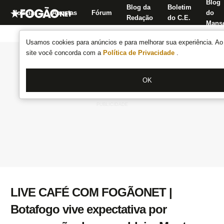
Blog
Blog da
Boletim
Notícias
Apostas
Fórum
do
Redação
do C.E.
Manse
Usamos cookies para anúncios e para melhorar sua experiência. Ao 
site você concorda com a
Política de Privacidade
.
OK
LIVE CAFÉ COM FOGÃONET |
Botafogo vive expectativa por