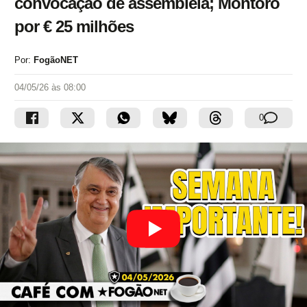
convocação de assembleia; Montoro
por € 25 milhões
Por:
FogãoNET
04/05/26 às 08:00
0