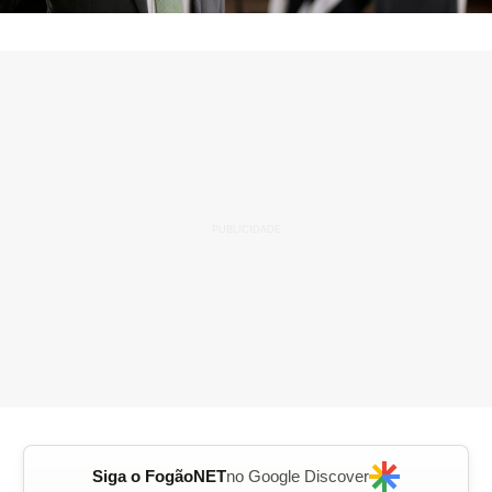
Siga o FogãoNET
no Google Discover